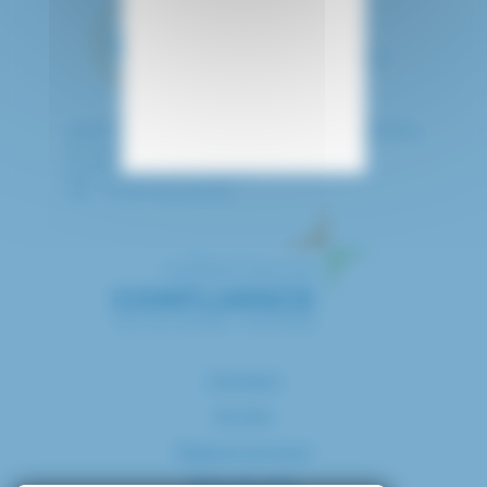
HÔPITAL INTERCOMMUNAL DE CRÉTEIL
40 avenue de Verdun
94010 CRETEIL CEDEX
Tél. : 01 57 02 20 00
Contact
Accès
Espace presse