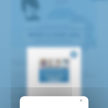
publié le 01 mars 2024
Mars Bleu
Ce mois-ci, dans le cadre de Mars Bleu, mois de
mobilisation nationale contre le cancer colorectal, le
service d’Hépato-Gastro-Entérologie du CHIC
organise une journée de sensibilisation et de
dépistage :
Mardi 12 mars 2024
CHI de Créteil – Hall du Bâtiment A
X
Masquer le bandea
De 10h à 15h