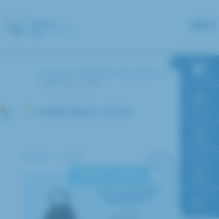
Panneau de gestion des cookies
Accueil
L’hôpital
Actualités
RDV en ligne
Mars Bleu 2024
MARS BLEU 2024
Paiement en
ligne
Faire un don
Accès à
l’hôpital
FAQ